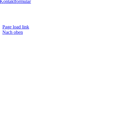
Kontaktformular
Copyright 2023 – Gesund & Munter Praxis für Physiotherapie |
Impressum
| Datenschutzerklärung
Page load link
Nach oben